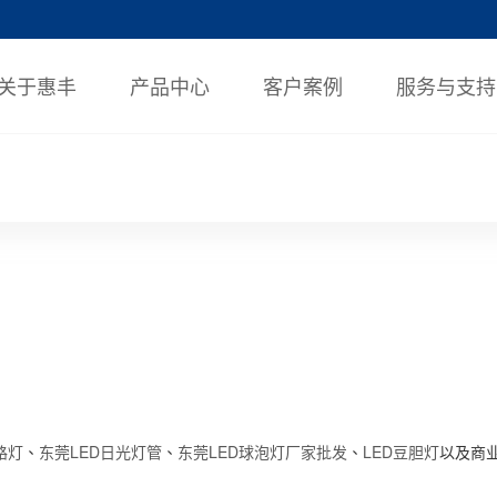
关于惠丰
产品中心
客户案例
服务与支持
路灯
东莞LED日光灯管
东莞LED球泡灯厂家批发
LED豆胆灯
、
、
、
以及商