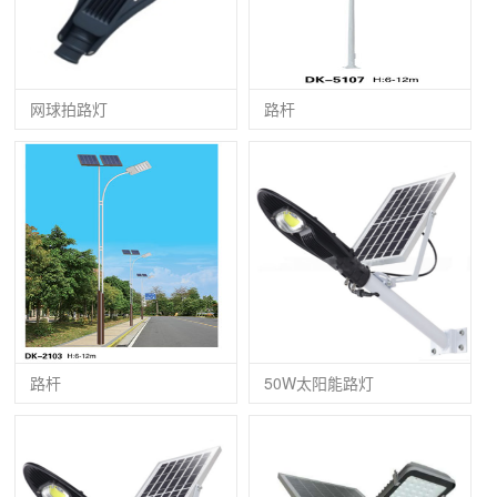
网球拍路灯
路杆
路杆
50W太阳能路灯